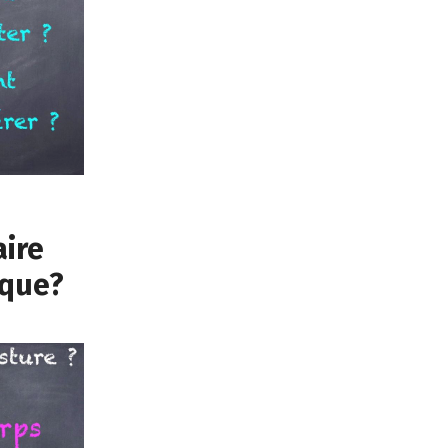
aire
ique?