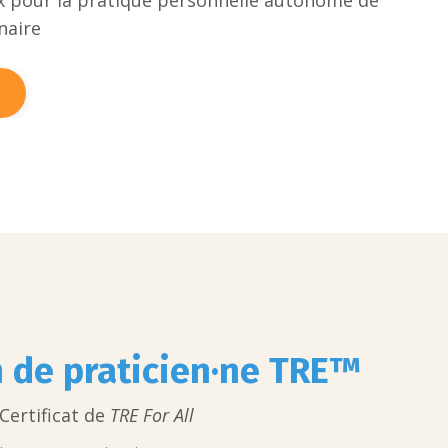
x pour la pratique personnelle autonome de
naire
 de praticien·ne TRE™
Certificat de
TRE For All