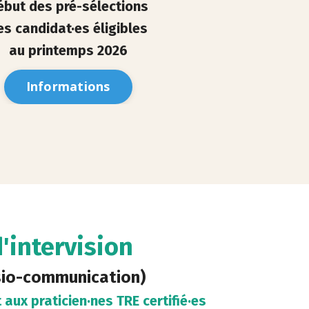
ébut des pré-sélections
es candidat·es éligibles
au printemps 2026
Informations
'intervision
isio-communication)
aux praticien·nes TRE certifié·es